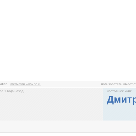
katnn
:
medkatnn.www.nn.ru
пользователь имеет 
е 1 года назад
настоящее имя:
Дмит