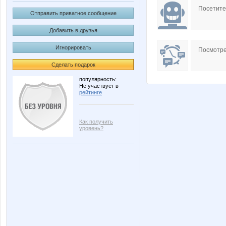
Посетит
Отправить приватное сообщение
Добавить в друзья
Игнорировать
Посмотре
Сделать подарок
популярность:
Не участвует в
рейтинге
Как получить
уровень?