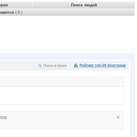
ерея
Поиск людей
равится
( 0 )
Рейтинг топ-50 блоггеров
еров
.