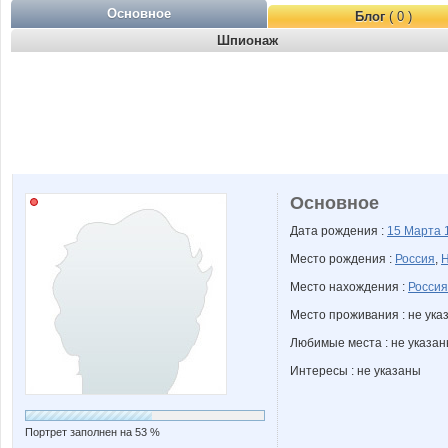
Основное
Блог
( 0 )
Шпионаж
Основное
Дата рождения :
15 Марта
Место рождения :
Россия
,
Н
Место нахождения :
Россия
Место проживания : не ука
Любимые места : не указа
Интересы : не указаны
Портрет заполнен на 53 %