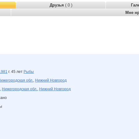
Друзья
( 0 )
Гал
Мне н
1981
г. 45 лет
Рыбы
ижегородская обл.
,
Нижний Новгород
,
Нижегородская обл.
,
Нижний Новгород
зано
ны