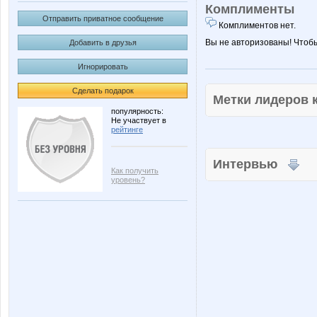
Комплименты
Отправить приватное сообщение
Комплиментов нет.
Вы не авторизованы! Чтоб
Добавить в друзья
Игнорировать
Сделать подарок
Метки лидеров
популярность:
Не участвует в
рейтинге
Интервью
Как получить
уровень?