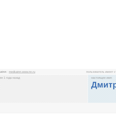
katnn
:
medkatnn.www.nn.ru
пользователь имеет 
е 1 года назад
настоящее имя:
Дмит